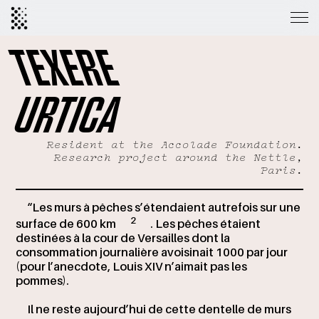
TEXERE
URTICA
Resident at the Accolade Foundation.
Research project around the Nettle,
Paris.
“Les murs à pêches s’étendaient autrefois sur une
2
surface de 600 km
. Les pêches étaient
destinées à la cour de Versailles dont la
consommation journalière avoisinait 1000 par jour
(pour l’anecdote, Louis XIV n’aimait pas les
pommes).
Il ne reste aujourd’hui de cette dentelle de murs