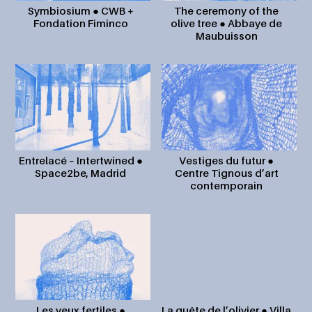
Symbiosium ● CWB +
The ceremony of the
Fondation Fiminco
olive tree ● Abbaye de
Maubuisson
Vestiges du futur ●
Entrelacé – Intertwined ●
Centre Tignous d’art
Space2be, Madrid
contemporain
La quête de l’olivier ● Villa
Les yeux fertiles ●