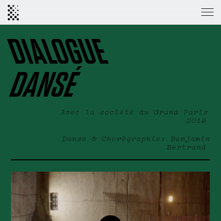
DIALOGUE
DANSÉ
Avec la société du Grand Paris
2019
Danse & Chorégraphie:
Benjamin
Bertrand